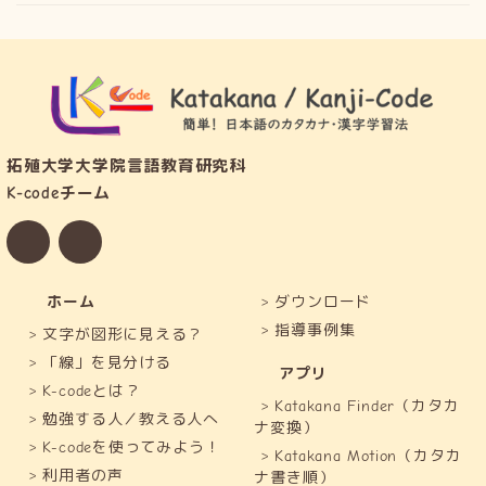
拓殖大学大学院言語教育研究科
K-codeチーム
メ
YouTube
ー
ル
で
お
問
ホーム
ダウンロード
い
指導事例集
合
文字が図形に見える？
わ
せ
「線」を見分ける
アプリ
K-codeとは？
Katakana Finder（カタカ
勉強する人／教える人へ
ナ変換）
K-codeを使ってみよう！
Katakana Motion（カタカ
利用者の声
ナ書き順）